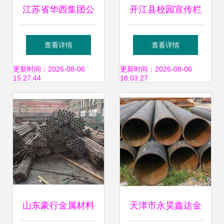
江苏省华西集团公
开江县校园宣传栏
司江阴市华士金属
价格解析——以成
查看详情
查看详情
材料制品厂 专注金
都金三秒标识厂金
更新时间：2026-08-06
更新时间：2026-08-06
15:27:44
18:03:27
属材料，打造优质
属材料为例
管材与型材
山东豪行金属材料
天津市永昊鑫达金